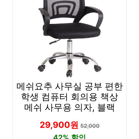
메쉬요추 사무실 공부 편한
학생 컴퓨터 회의용 책상
메쉬 사무용 의자, 블랙
29,900원
52,000
42% 할인