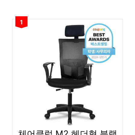
1
체어클럽 M2 헤더형 블랙