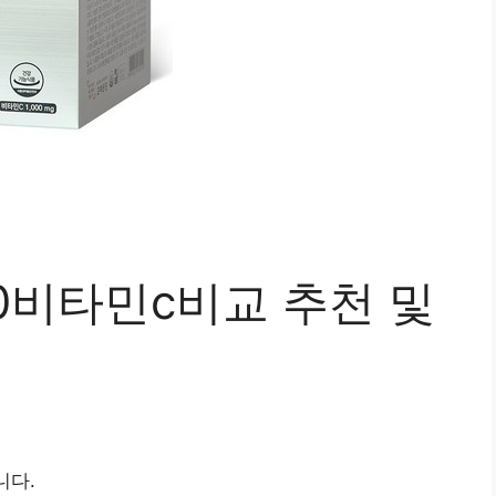
90비타민c비교 추천 및
니다.