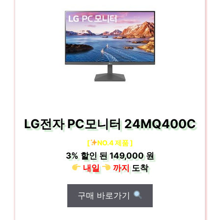
LG전자 PC모니터 24MQ400C
[
NO.4 제품 ]
3%
할인 된
149,000 원
내일
까지
도착
구매 바로가기