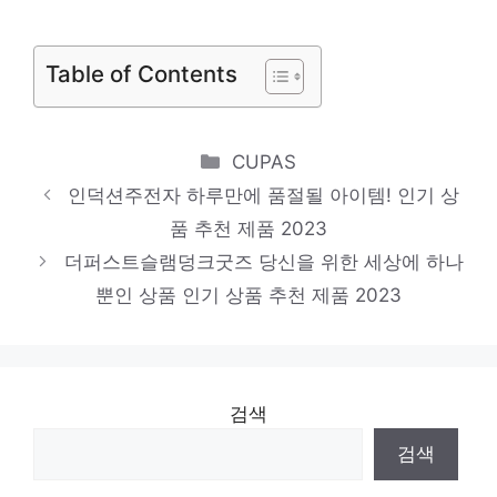
법원, 정연주 해촉 집행정지 신청 각하…”본
안소송도 부적법”(종합2보)
Table of Contents
황선우, 아시아엔 적수 없다…자유형 200m
도 金물결 ‘2관왕’
Categories
CUPAS
인덕션주전자 하루만에 품절될 아이템! 인기 상
품 추천 제품 2023
더퍼스트슬램덩크굿즈 당신을 위한 세상에 하나
뿐인 상품 인기 상품 추천 제품 2023
검색
검색