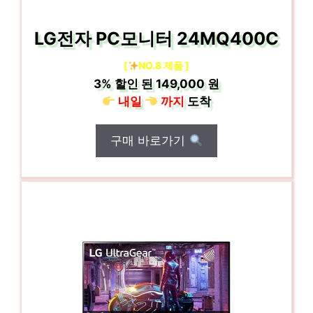
LG전자 PC모니터 24MQ400C
[
NO.8 제품 ]
3%
할인 된
149,000 원
내일
까지
도착
구매 바로가기