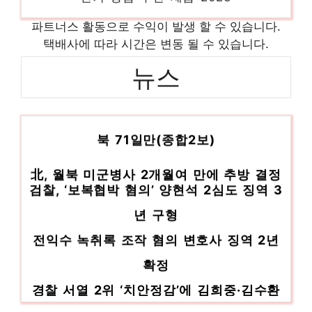
쏜리서치칼슘마그네슘 당신만의 특별한 아이
파트너스 활동으로 수익이 발생 할 수 있습니다.
템! 인기 상품 추천 제품 2023
택배사에 따라 시간은 변동 될 수 있습니다.
krc-1004 당신만의 특별한 아이템! 인기 상
뉴스
품 추천 제품 2023
북한 “미군병사 트래비스 킹 추방 결정”…월
갱년기유산균 일상에 특별함을 더하는 제품
인기 상품 추천 제품 2023
북 71일만(종합2보)
北, 월북 미군병사 2개월여 만에 추방 결정
검찰, ‘보복협박 혐의’ 양현석 2심도 징역 3
년 구형
전익수 녹취록 조작 혐의 변호사 징역 2년
확정
경찰 서열 2위 ‘치안정감’에 김희중·김수환
승진(상보)