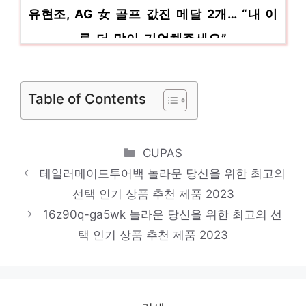
유현조, AG 女 골프 값진 메달 2개… “내 이
름 더 많이 기억해주세요”
연봉이 제조업 직원 2배…한국서 몸값 가장
높은 업종은 ‘이것’
Table of Contents
윤 대통령, 송편·떡갈비 들고 전방부대 격
려… “자랑스럽고 든든”(종합2보…
Categories
CUPAS
경찰관 얼굴에 흉기질·주먹질 60대남, 2심
테일러메이드투어백 놀라운 당신을 위한 최고의
도 징역 3년
선택 인기 상품 추천 제품 2023
16z90q-ga5wk 놀라운 당신을 위한 최고의 선
택 인기 상품 추천 제품 2023