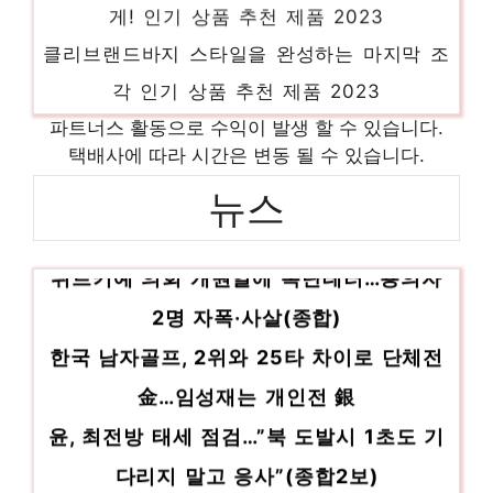
게! 인기 상품 추천 제품 2023
클리브랜드바지 스타일을 완성하는 마지막 조
각 인기 상품 추천 제품 2023
식기세척기스탠딩 절대 후회하지 않을 최고의
파트너스 활동으로 수익이 발생 할 수 있습니다.
선택 인기 상품 추천 제품 2023
택배사에 따라 시간은 변동 될 수 있습니다.
니콘모나크 새로운 시작, 새로운 아이템 인기
뉴스
상품 추천 제품 2023
튀르키예 의회 개원일에 폭탄테러…용의자
발란스핏종아리 품절임박! 지금 바로 찬스!
인기 상품 추천 제품 2023
2명 자폭·사살(종합)
한국 남자골프, 2위와 25타 차이로 단체전
金…임성재는 개인전 銀
윤, 최전방 태세 점검…”북 도발시 1초도 기
다리지 말고 응사”(종합2보)