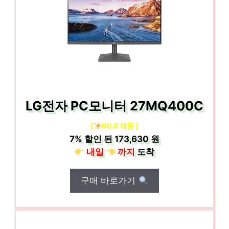
LG전자 PC모니터 27MQ400C
[
NO.8 제품 ]
7%
할인 된
173,630 원
내일
까지
도착
구매 바로가기