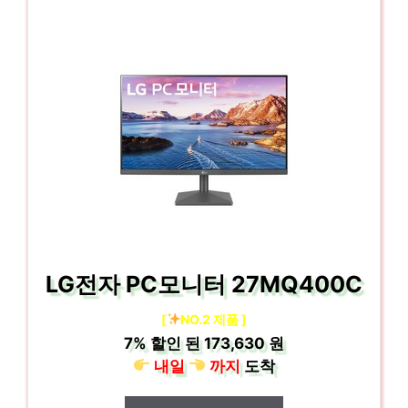
LG전자 PC모니터 27MQ400C
[
NO.2 제품 ]
7%
할인 된
173,630 원
내일
까지
도착