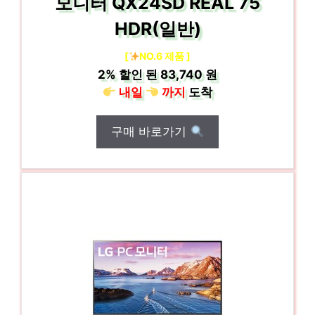
모니터 QX24SD REAL 75
HDR(일반)
[
NO.6 제품 ]
2%
할인 된
83,740 원
내일
까지
도착
구매 바로가기