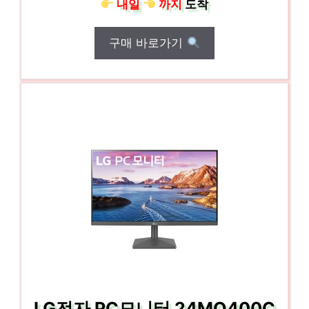
내일
까지
도착
구매 바로가기
LG전자 PC모니터 24MQ400C