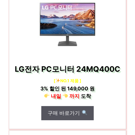
LG전자 PC모니터 24MQ400C
[
NO.1 제품 ]
3%
할인 된
149,000 원
내일
까지
도착
구매 바로가기