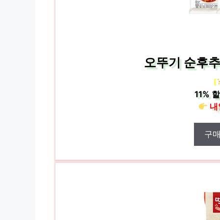
오뚜기 순후추 
[
11%
할
내
구