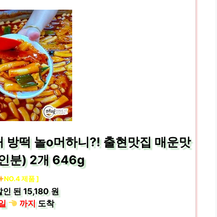
 방떡 놀o머하니?! 출현맛집 매운맛
인분) 2개 646g
NO.4 제품 ]
할인 된
15,180 원
일
까지
도착