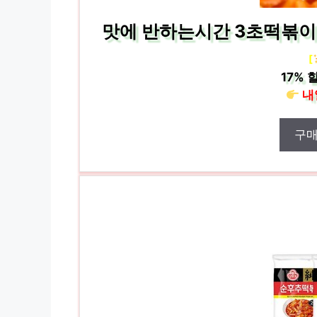
맛에 반하는시간 3초떡볶이 4
[
17%
할
내
구