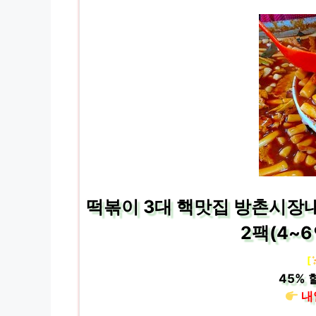
떡볶이 3대 핵맛집 방촌시장내
2팩(4~6
[
45%
내