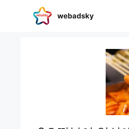
webadsky