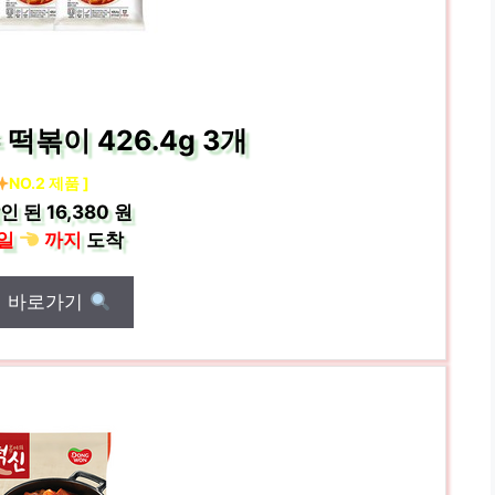
떡볶이 426.4g 3개
NO.2 제품 ]
인 된
16,380 원
일
까지
도착
매 바로가기