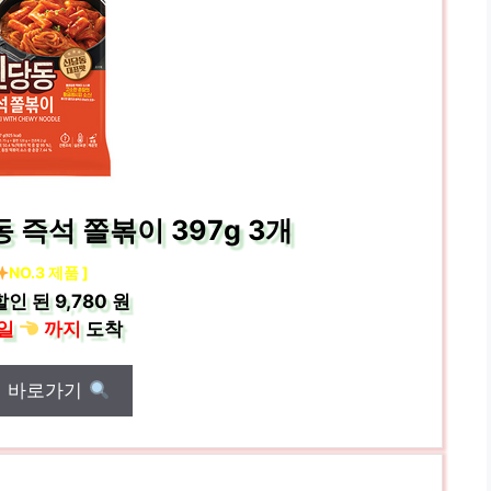
 즉석 쫄볶이 397g 3개
NO.3 제품 ]
할인 된
9,780 원
일
까지
도착
매 바로가기