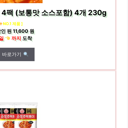
팩 (보통맛 소스포함) 4개 230g
NO.1 제품 ]
인 된
11,600 원
일
까지
도착
매 바로가기