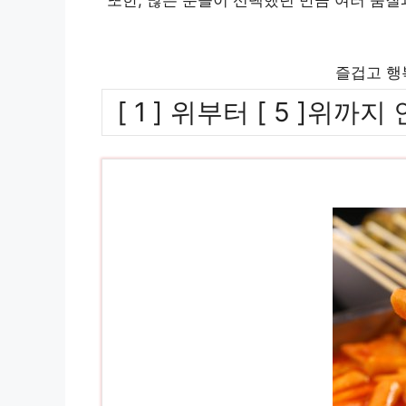
즐겁고 행
[ 1 ] 위부터 [ 5 ]