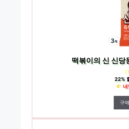
떡볶이의 신 신당동
[
22%
내
구