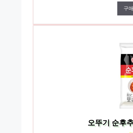
구
오뚜기 순후추 