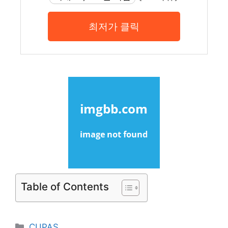
최저가 클릭
Table of Contents
Categories
CUPAS