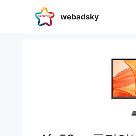
webadsky