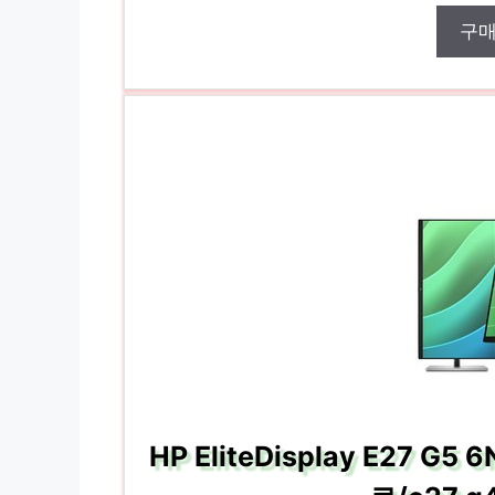
구
HP EliteDisplay E27 G