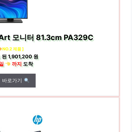
Art 모니터 81.3cm PA329C
NO.2 제품 ]
 된
1,901,200 원
일
까지
도착
매 바로가기