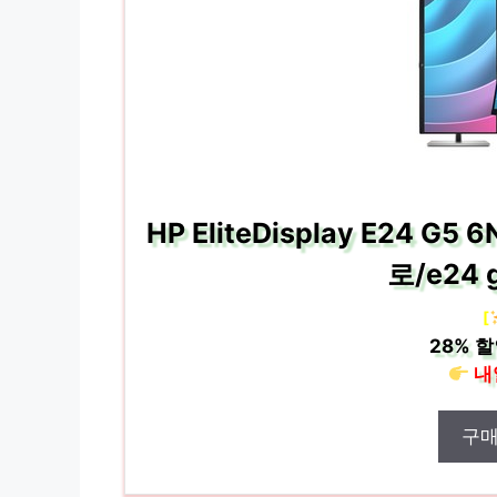
HP EliteDisplay E24 G
로/e24
[
28%
할
내
구