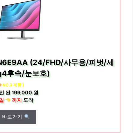
5 6N6E9AA (24/FHD/사무용/피벗/세
 g4후속/눈보호)
NO.3 제품 ]
인 된
199,000 원
일
까지
도착
매 바로가기