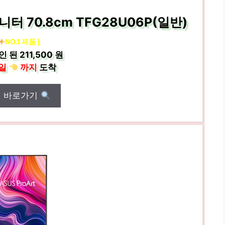
니터 70.8cm TFG28U06P(일반)
NO.1 제품 ]
인 된
211,500 원
일
까지
도착
매 바로가기