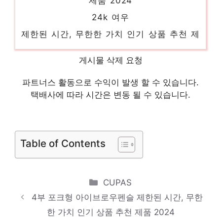
24k 여우
제한된 시간, 무한한 가치 인기 상품 추천 제
품 2024
2024기능강사필기
게시물 삭제 요청
마음이 움직이는 디자인 아이템 인기 상품 추
파트너스 활동으로 수익이 발생 할 수 있습니다.
천 제품 2024
택배사에 따라 시간은 변동 될 수 있습니다.
2024 QM6 무선충전패드
새로운 시작, 새로운 아이템 인기 상품 추천
Table of Contents
제품 2024
2023 캐딜락 XT5 포토
진정한 퀄리티를 느껴보세요! 인기 상품 추천
Categories
CUPAS
제품 2024
4부 포크형 아이브로우펜슬 제한된 시간, 무한
15cmow025a 004117a
한 가치 인기 상품 추천 제품 2024