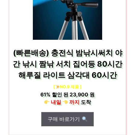
(빠른배송) 충전식 밤낚시써치 야
간 낚시 짬낚 서치 집어등 80시간
해루질 라이트 삼각대 60시간
[
NO.9 제품 ]
61%
할인 된
23,900 원
내일
까지
도착
구매 바로가기