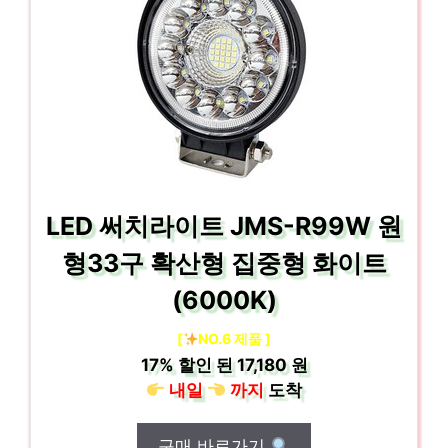
LED 써치라이트 JMS-R99W 원
형33구 확산형 집중형 화이트
(6000K)
[
NO.6 제품 ]
17%
할인 된
17,180 원
내일
까지
도착
구매 바로가기