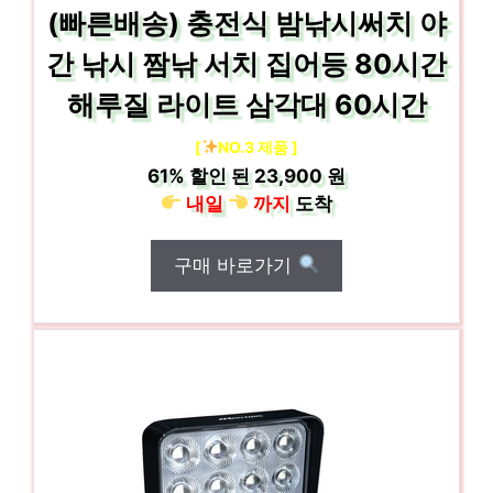
(빠른배송) 충전식 밤낚시써치 야
간 낚시 짬낚 서치 집어등 80시간
해루질 라이트 삼각대 60시간
[
NO.3 제품 ]
61%
할인 된
23,900 원
내일
까지
도착
구매 바로가기