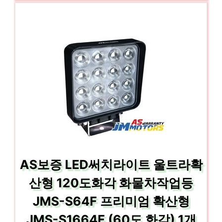
AS보증 LED써치라이트 울트라확
산형 120도화각 화물차작업등
JMS-S64F 프리미엄 확산형
JMS-S1664F (60도 화각) 1개