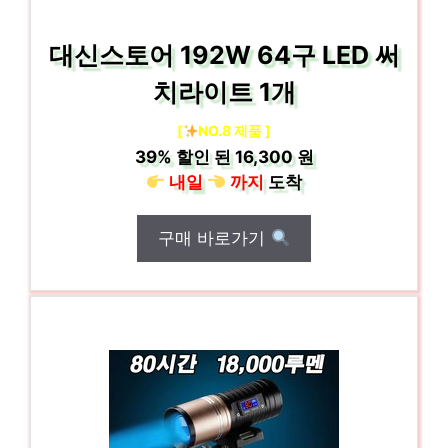
대신스토어 192W 64구 LED 써
치라이트 1개
[
NO.8 제품 ]
39%
할인 된
16,300 원
내일
까지
도착
구매 바로가기