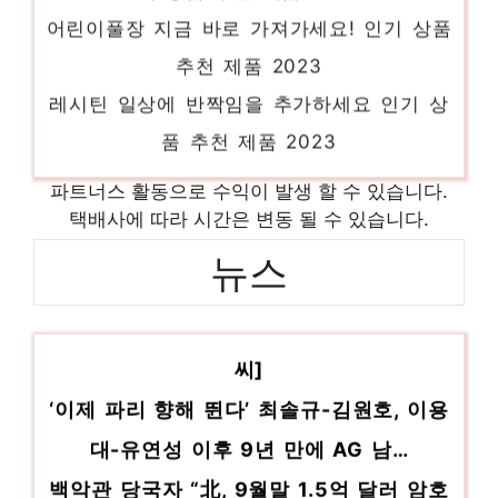
어린이풀장 지금 바로 가져가세요! 인기 상품
추천 제품 2023
레시틴 일상에 반짝임을 추가하세요 인기 상
품 추천 제품 2023
dji매빅 오늘의 스페셜 아이템, 지금 확인! 인
파트너스 활동으로 수익이 발생 할 수 있습니다.
기 상품 추천 제품 2023
택배사에 따라 시간은 변동 될 수 있습니다.
낭만닥터 당신을 더 빛내줄 특별함 인기 상품
뉴스
추천 제품 2023
강원·남부지방에 비…아침 최저 9도[내일날
crpp067fd 잠들기 전, 이거 어때요? 인기 상
품 추천 제품 2023
씨]
‘이제 파리 향해 뛴다’ 최솔규-김원호, 이용
대-유연성 이후 9년 만에 AG 남…
백악관 당국자 “北, 9월말 1.5억 달러 암호