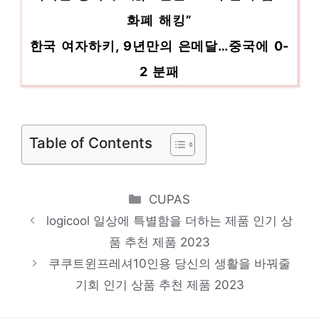
화폐 해킹”
한국 여자하키, 9년만의 은메달…중국에 0-
2 분패
[사전투표] 강서구청장 오전 9시 투표율
10.22%…직전보다 낮아
美공화 하원의장 후보 9일 이례적 공개토
Table of Contents
론…’보수본색’ 대결
9월 외환보유액 4141억달러…세계 9위 수
Categories
CUPAS
준
logicool 일상에 특별함을 더하는 제품 인기 상
품 추천 제품 2023
쿠쿠트윈프레셔10인용 당신의 생활을 바꿔줄
기회 인기 상품 추천 제품 2023