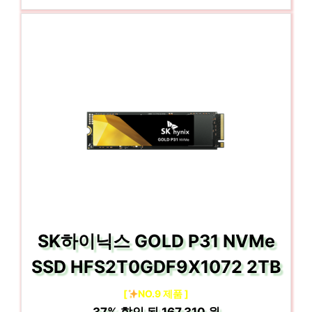
SK하이닉스 GOLD P31 NVMe
SSD HFS2T0GDF9X1072 2TB
[
NO.9 제품 ]