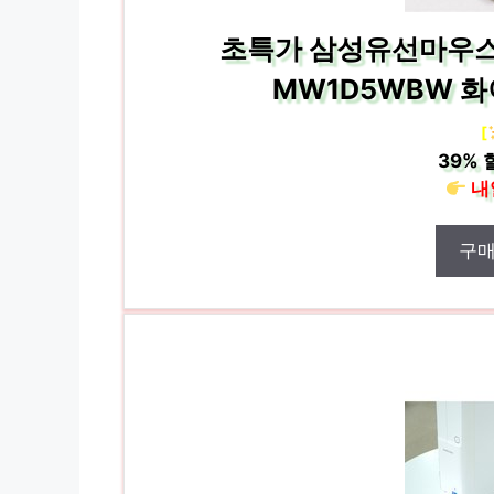
초특가 삼성유선마우스 
MW1D5WBW 
[
39%
내
구