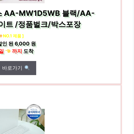
AA-MW1D5WB 블랙/AA-
화이트 /정품벌크/박스포장
NO.1 제품 ]
할인 된
6,000 원
일
까지
도착
매 바로가기