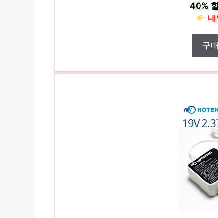
40%
할
내
구