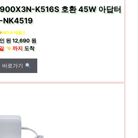
NT900X3N-K516S 호환 45W 아답터
-NK4519
NO.4 제품 ]
인 된
12,690 원
일
까지
도착
매 바로가기