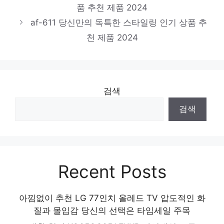
품 추천 제품 2024
비비에모 고홀엘린 사각넥 A라인
af-611 당신만의 독특한 스타일링 인기 상품 추
진정한 퀄리티를 느껴보세요! 인기 상품 추천
천 제품 2024
제품 2024
검색
검색
Recent Posts
아낌없이 추천 LG 77인치 올레드 TV 압도적인 화
질과 몰입감 당신의 선택은 타임세일 주목