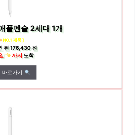
 애플펜슬 2세대 1개
NO.1 제품 ]
인 된
176,430 원
일
까지
도착
매 바로가기