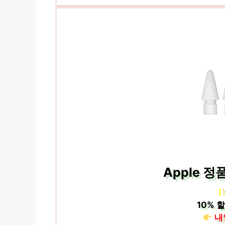
Apple 정
[
10%
할
내