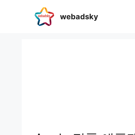
webadsky