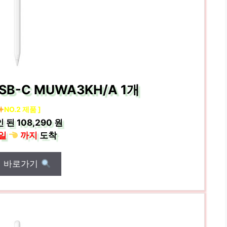
SB-C MUWA3KH/A 1개
NO.2 제품 ]
인 된
108,290 원
일
까지
도착
매 바로가기