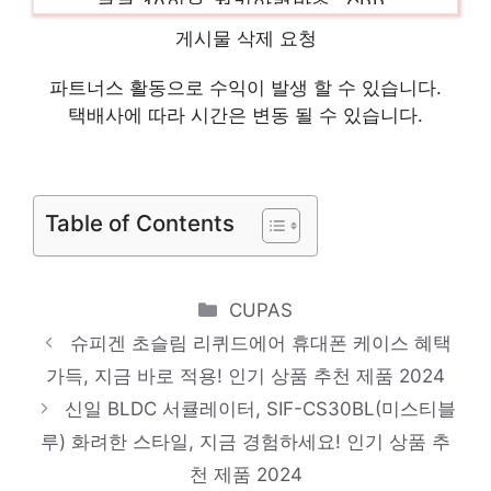
QS1020FGM, 브라운
게시물 삭제 요청
일상에 빛을 더하는 최고의 아이템 인기 상품
파트너스 활동으로 수익이 발생 할 수 있습니다.
추천 제품 2024
택배사에 따라 시간은 변동 될 수 있습니다.
신지모루 자가복원 사생활보호 AG코팅 TPU
휴대폰 액정보호필름 2p 세트, 1세트
잠들기 전, 이거 어때요? 인기 상품 추천 제
Table of Contents
품 2024
크루거 FULL스텐 다용도 7구 타이머 스팀
Categories
CUPAS
전기 달걀 찜기, 화이트 KR-EGD1156
슈피겐 초슬림 리퀴드에어 휴대폰 케이스 혜택
혜택 가득, 지금 바로 적용! 인기 상품 추천
가득, 지금 바로 적용! 인기 상품 추천 제품 2024
제품 2024
신일 BLDC 서큘레이터, SIF-CS30BL(미스티블
루) 화려한 스타일, 지금 경험하세요! 인기 상품 추
삼성전자 컬러 레이저 복합기, SL-C563W
천 제품 2024
센스있는 선물, 지금 만나보세요! 인기 상품