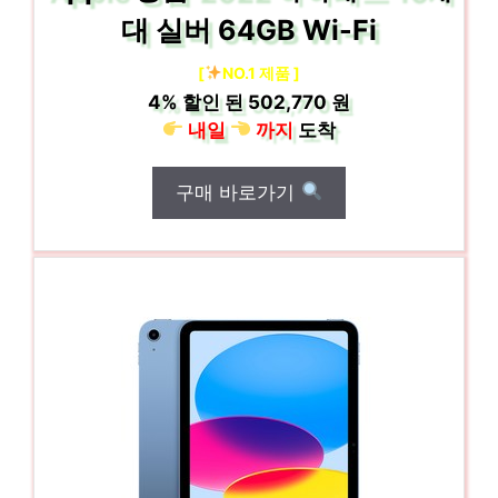
대 실버 64GB Wi-Fi
[
NO.1 제품 ]
4%
할인 된
502,770 원
내일
까지
도착
구매 바로가기