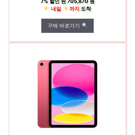
7%
할인 된
705,870 원
내일
까지
도착
구매 바로가기