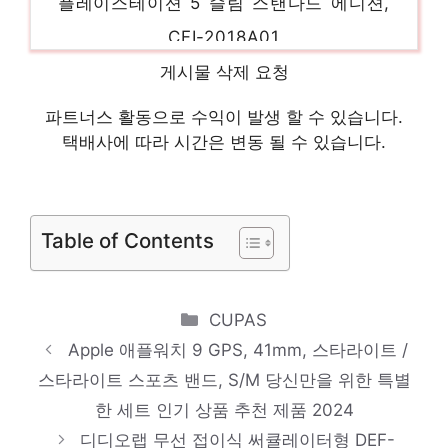
CFI-2018A01
새로운 시작, 새로운 아이템 인기 상품 추천
게시물 삭제 요청
제품 2024
파트너스 활동으로 수익이 발생 할 수 있습니다.
본문에 들어가는 내용입니다.
택배사에 따라 시간은 변동 될 수 있습니다.
당신의 취향을 채워줄 아이템 인기 상품 추천
제품 2024
모란카노 임팩트 디자인 맥세이프 휴대폰 케
Table of Contents
이스
당신의 취향을 채워줄 아이템 인기 상품 추천
Categories
CUPAS
제품 2024
Apple 애플워치 9 GPS, 41mm, 스타라이트 /
본문에 들어가는 내용입니다.
스타라이트 스포츠 밴드, S/M 당신만을 위한 특별
절대 후회하지 않을 최고의 선택 인기 상품
한 세트 인기 상품 추천 제품 2024
디디오랩 무선 접이식 써큘레이터형 DEF-
추천 제품 2024