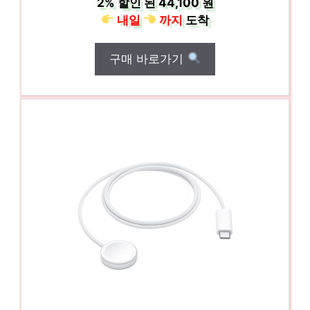
2%
할인 된
44,100 원
내일
까지
도착
구매 바로가기