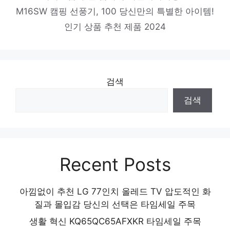
벤큐 FHD 조위 게이밍 모니터, 63cm,
M16SW 캠핑 선풍기, 100 당신만의 특별한 아이템!
XL2540K
인기 상품 추천 제품 2024
화려한 스타일, 지금 경험하세요! 인기 상품
추천 제품 2024
검색
검색
Recent Posts
아낌없이 추천 LG 77인치 올레드 TV 압도적인 화
질과 몰입감 당신의 선택은 타임세일 주목
생활 혁신 KQ65QC65AFXKR 타임세일 주목