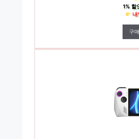
1%
할
내
구