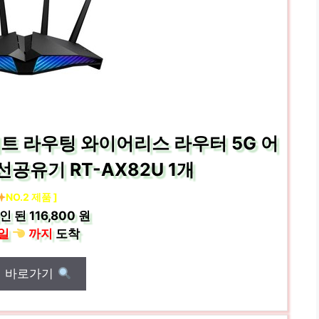
트 라우팅 와이어리스 라우터 5G 어
공유기 RT-AX82U 1개
NO.2 제품 ]
인 된
116,800 원
일
까지
도착
매 바로가기