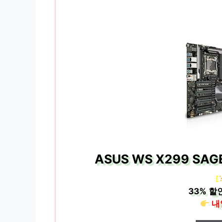
ASUS WS X299 SA
[
33%
할인
내