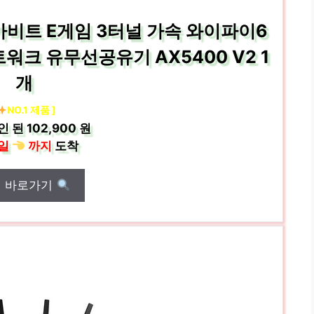
가비트 E게임 3터널 가속 와이파이6
트워크 유무선공유기 AX5400 V2 1
개
NO.1 제품 ]
인 된
102,900 원
일
까지
도착
매 바로가기