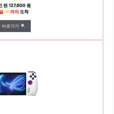
인 된
127,600 원
일
까지
도착
매 바로가기