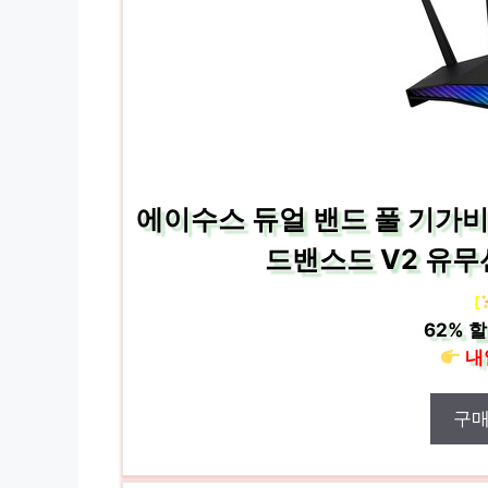
에이수스 듀얼 밴드 풀 기가비
드밴스드 V2 유무선
[
62%
할
내
구