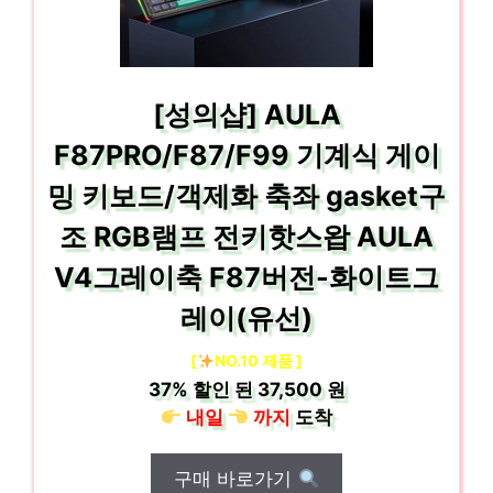
[성의샵] AULA
F87PRO/F87/F99 기계식 게이
밍 키보드/객제화 축좌 gasket구
조 RGB램프 전키핫스왑 AULA
V4그레이축 F87버전-화이트그
레이(유선)
[
NO.10 제품 ]
37%
할인 된
37,500 원
내일
까지
도착
구매 바로가기