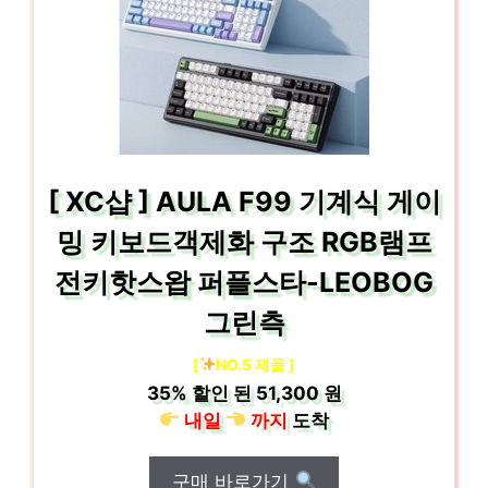
[ XC샵 ] AULA F99 기계식 게이
밍 키보드객제화 구조 RGB램프
전키핫스왑 퍼플스타-LEOBOG
그린측
[
NO.5 제품 ]
35%
할인 된
51,300 원
내일
까지
도착
구매 바로가기