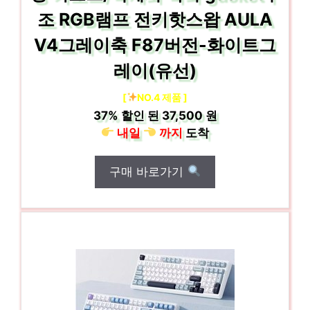
조 RGB램프 전키핫스왑 AULA
V4그레이축 F87버전-화이트그
레이(유선)
[
NO.4 제품 ]
37%
할인 된
37,500 원
내일
까지
도착
구매 바로가기