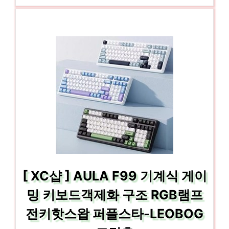
[ XC샵 ] AULA F99 기계식 게이
밍 키보드객제화 구조 RGB램프
전키핫스왑 퍼플스타-LEOBOG