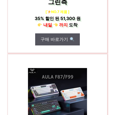
그린측
[
NO.7 제품 ]
35%
할인 된
51,300 원
내일
까지
도착
구매 바로가기