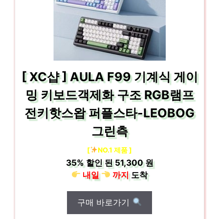
[ XC샵 ] AULA F99 기계식 게이
밍 키보드객제화 구조 RGB램프
전키핫스왑 퍼플스타-LEOBOG
그린측
[
NO.1 제품 ]
35%
할인 된
51,300 원
내일
까지
도착
구매 바로가기