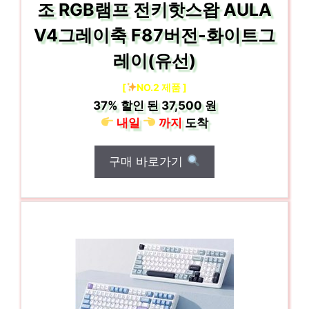
조 RGB램프 전키핫스왑 AULA
V4그레이축 F87버전-화이트그
레이(유선)
[
NO.2 제품 ]
37%
할인 된
37,500 원
내일
까지
도착
구매 바로가기