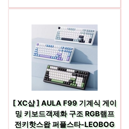
[ XC샵 ] AULA F99 기계식 게이
밍 키보드객제화 구조 RGB램프
전키핫스왑 퍼플스타-LEOBOG