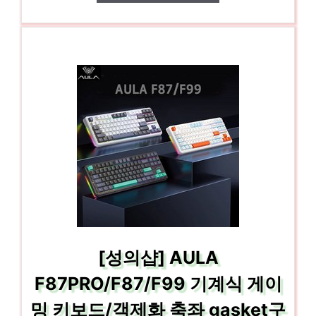
[성의샵] AULA
F87PRO/F87/F99 기계식 게이
밍 키보드/객제화 축좌 gasket구