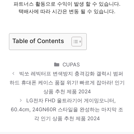
파트너스 활동으로 수익이 발생 할 수 있습니다.
본문에 들어가는 내용입니다.
택배사에 따라 시간은 변동 될 수 있습니다.
당신만의 독특한 스타일링 인기 상품 추천 제
품 2024
로지텍 MX KEYS S 무선 키보드, 그래파이
트, 920-011598, 일반형
Table of Contents
당신만을 위한 특별한 세트 인기 상품 추천
제품 2024
Categories
CUPAS
엡손 라벨프린터기 LW-K200BL, 혼합색상, 1
빅쏘 레빅터프 변색방지 충격강화 갤럭시 범퍼
개
하드 휴대폰 케이스 품절 위기! 빠르게 잡아라! 인기
기분 좋아지는, 당신만의 제품 인기 상품 추
상품 추천 제품 2024
천 제품 2024
LG전자 FHD 울트라기어 게이밍모니터,
60.4cm, 24GN60R 스타일을 완성하는 마지막 조
닌텐도 스위치 본체 동물의 숲 에디션(HAD)
각 인기 상품 추천 제품 2024
+ 겜맥 필수악세서리7종, HAC-001
마음이 움직이는 디자인 아이템 인기 상품 추