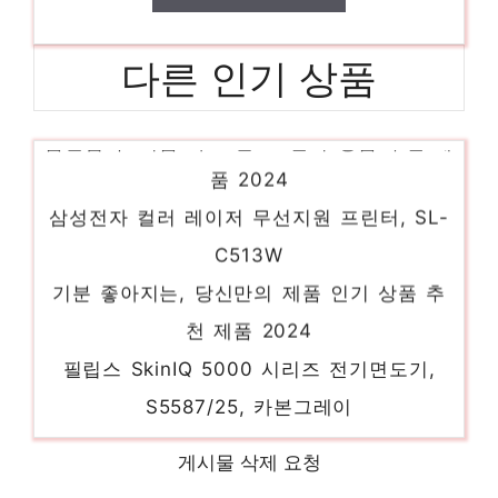
LG전자 FHD 울트라기어 게이밍모니터,
다른 인기 상품
60.4cm, 24GN60R
품절임박! 지금 바로 찬스! 인기 상품 추천 제
품 2024
삼성전자 컬러 레이저 무선지원 프린터, SL-
C513W
기분 좋아지는, 당신만의 제품 인기 상품 추
천 제품 2024
필립스 SkinIQ 5000 시리즈 전기면도기,
S5587/25, 카본그레이
센스있는 선물, 지금 만나보세요! 인기 상품
추천 제품 2024
게시물 삭제 요청