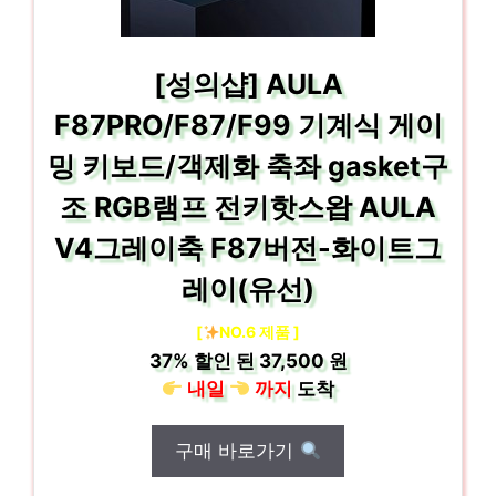
[성의샵] AULA
F87PRO/F87/F99 기계식 게이
밍 키보드/객제화 축좌 gasket구
조 RGB램프 전키핫스왑 AULA
V4그레이축 F87버전-화이트그
레이(유선)
[
NO.6 제품 ]
37%
할인 된
37,500 원
내일
까지
도착
구매 바로가기