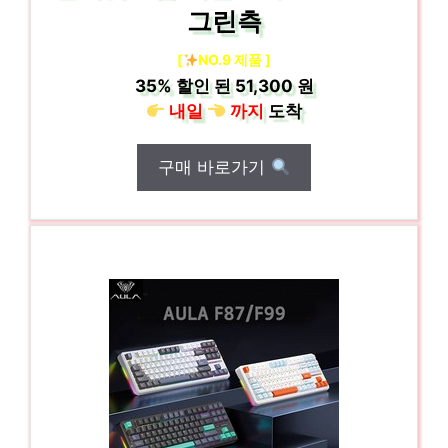
그린측
[
NO.9 제품 ]
35%
할인 된
51,300 원
내일
까지
도착
구매 바로가기