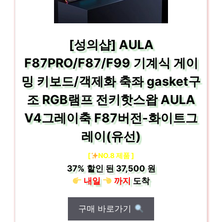
[성의샵] AULA
F87PRO/F87/F99 기계식 게이
밍 키보드/객제화 축좌 gasket구
조 RGB램프 전키핫스왑 AULA
V4그레이축 F87버전-화이트그
레이(유선)
[
NO.8 제품 ]
37%
할인 된
37,500 원
내일
까지
도착
구매 바로가기