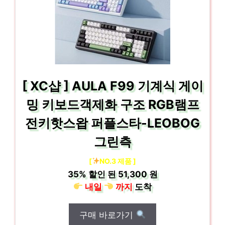
[ XC샵 ] AULA F99 기계식 게이
밍 키보드객제화 구조 RGB램프
전키핫스왑 퍼플스타-LEOBOG
그린측
[
NO.3 제품 ]
35%
할인 된
51,300 원
내일
까지
도착
구매 바로가기