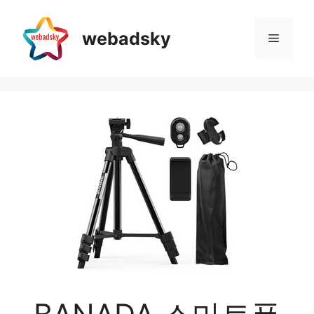
Skip
to
webadsky
Menu
content