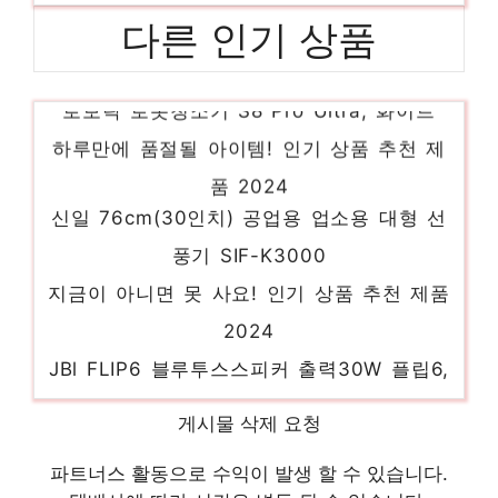
다른 인기 상품
로보락 로봇청소기 S8 Pro Ultra, 화이트
하루만에 품절될 아이템! 인기 상품 추천 제
품 2024
신일 76cm(30인치) 공업용 업소용 대형 선
풍기 SIF-K3000
지금이 아니면 못 사요! 인기 상품 추천 제품
2024
JBl FLIP6 블루투스스피커 출력30W 플립6,
블랙
당신을 더 빛내줄 특별함 인기 상품 추천 제
게시물 삭제 요청
품 2024
파트너스 활동으로 수익이 발생 할 수 있습니다.
빅쏘 레빅터프 변색방지 충격강화 갤럭시 범