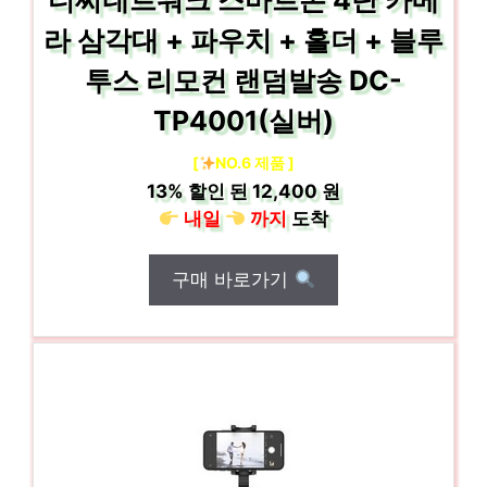
디씨네트워크 스마트폰 4단 카메
라 삼각대 + 파우치 + 홀더 + 블루
투스 리모컨 랜덤발송 DC-
TP4001(실버)
[
NO.6 제품 ]
13%
할인 된
12,400 원
내일
까지
도착
구매 바로가기