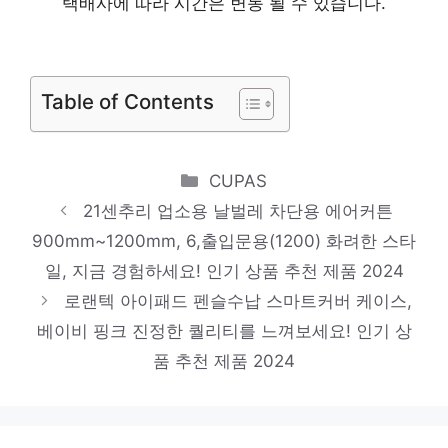
택배사에 따라 시간은 변동 될 수 있습니다.
퍼 하드 휴대폰 케이스
일상에 반짝임을 추가하세요 인기 상품 추천
Table of Contents
제품 2024
뷰티끄랩 티타늄 전문가용 이발기, BTC-200
Categories
품절임박! 지금 바로 찬스! 인기 상품 추천 제
CUPAS
21센추리 업소용 날벌레 차단용 에어커튼
품 2024
LG전자 FHD 울트라기어 게이밍모니터,
900mm~1200mm, 6,출입문용(1200) 화려한 스타
60.4cm, 24GN60R
일, 지금 경험하세요! 인기 상품 추천 제품 2024
로랜텍 아이패드 펜슬수납 스마트커버 케이스,
품절임박! 지금 바로 찬스! 인기 상품 추천 제
베이비 핑크 진정한 퀄리티를 느껴보세요! 인기 상
품 2024
품 추천 제품 2024
Apple 2022 에어팟 3세대 유선 충전 블루투
스 이어폰, 화이트, MPNY3KH/A
눈부신 스타일, 당신을 위해 인기 상품 추천