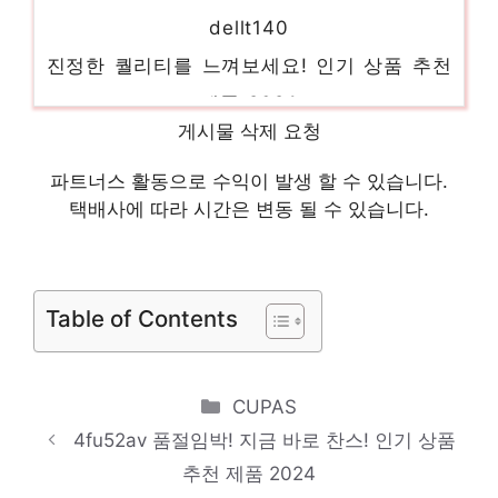
dellt140
진정한 퀄리티를 느껴보세요! 인기 상품 추천
제품 2024
hpml150g6
게시물 삭제 요청
당신만의 특별한 아이템! 인기 상품 추천 제
파트너스 활동으로 수익이 발생 할 수 있습니다.
품 2024
택배사에 따라 시간은 변동 될 수 있습니다.
dps600cb
마음이 움직이는 디자인 아이템 인기 상품 추
천 제품 2024
Table of Contents
hpxw6600
품절임박! 지금 바로 찬스! 인기 상품 추천 제
Categories
CUPAS
품 2024
4fu52av 품절임박! 지금 바로 찬스! 인기 상품
hpworkstationz2
추천 제품 2024