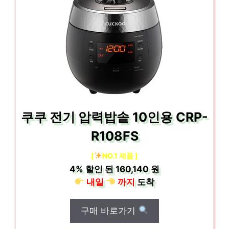
쿠쿠 전기 압력밥솥 10인용 CRP-
R108FS
[
NO.1 제품 ]
4%
할인 된
160,140 원
내일
까지
도착
구매 바로가기