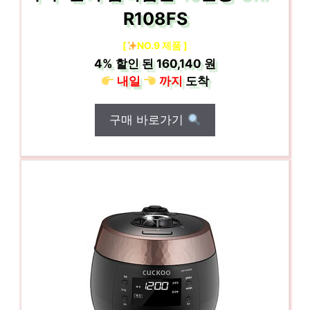
R108FS
[
NO.9 제품 ]
4%
할인 된
160,140 원
내일
까지
도착
구매 바로가기