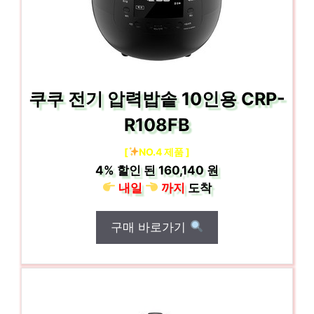
쿠쿠 전기 압력밥솥 10인용 CRP-
R108FB
[
NO.4 제품 ]
4%
할인 된
160,140 원
내일
까지
도착
구매 바로가기