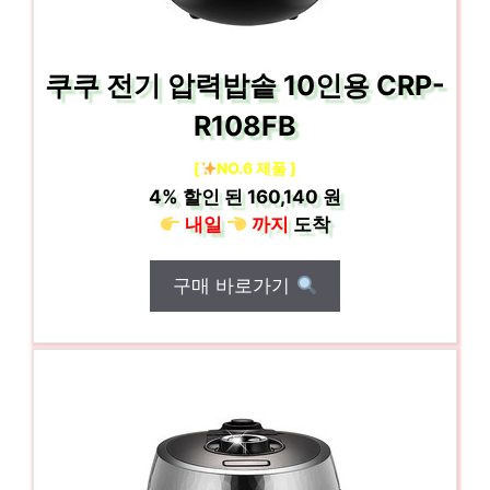
쿠쿠 전기 압력밥솥 10인용 CRP-
R108FB
[
NO.6 제품 ]
4%
할인 된
160,140 원
내일
까지
도착
구매 바로가기