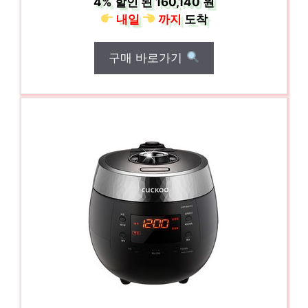
4%
할인 된
160,140 원
내일
까지
도착
구매 바로가기