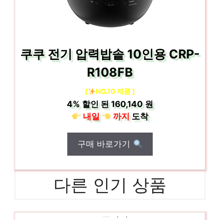
쿠쿠 전기 압력밥솥 10인용 CRP-
R108FB
[
NO.10 제품 ]
4%
할인 된
160,140 원
내일
까지
도착
구매 바로가기
다른 인기 상품
27모니터