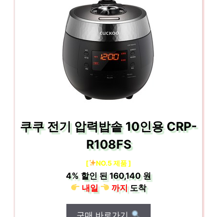
쿠쿠 전기 압력밥솥 10인용 CRP-
R108FS
[
NO.5 제품 ]
4%
할인 된
160,140 원
내일
까지
도착
구매 바로가기