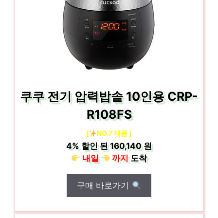
쿠쿠 전기 압력밥솥 10인용 CRP-
R108FS
[
NO.7 제품 ]
4%
할인 된
160,140 원
내일
까지
도착
구매 바로가기