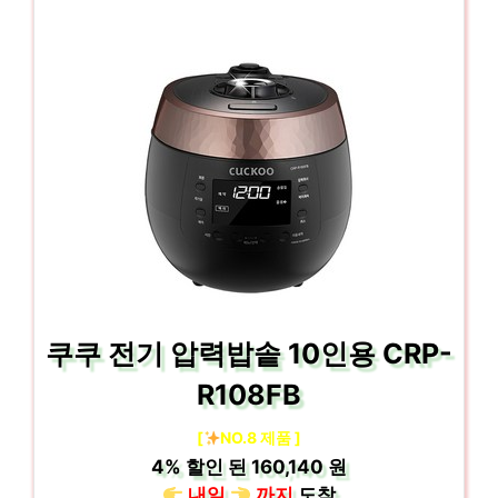
쿠쿠 전기 압력밥솥 10인용 CRP-
R108FB
[
NO.8 제품 ]
4%
할인 된
160,140 원
내일
까지
도착