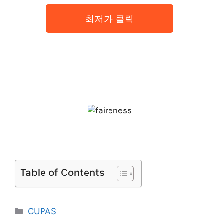
최저가 클릭
Table of Contents
Categories
CUPAS