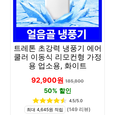
트레톤 초강력 냉풍기 에어
쿨러 이동식 리모컨형 가정
용 업소용, 화이트
92,900원
185,800
50% 할인
4.5/5.0
(149 리뷰)
최대 4,645원 적립