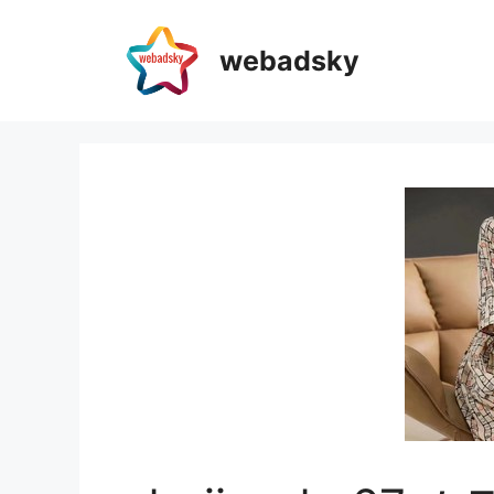
webadsky