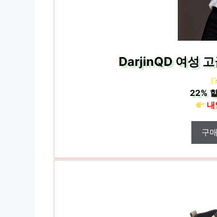
DarjinQD 여성
[
22%
할
내
구