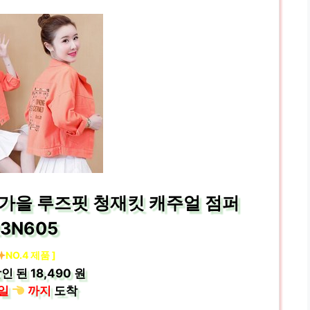
봄 가을 루즈핏 청재킷 캐주얼 점퍼
23N605
NO.4 제품 ]
인 된
18,490 원
일
까지
도착