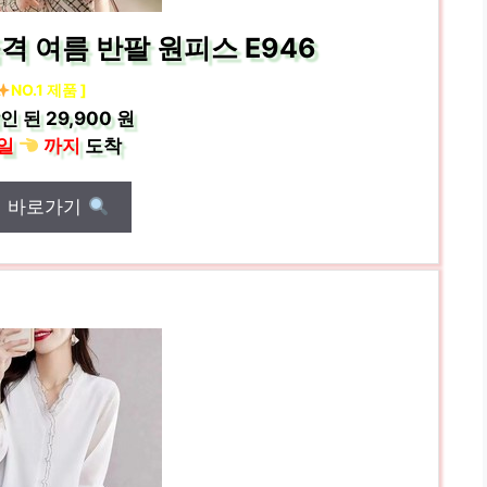
품격 여름 반팔 원피스 E946
NO.1 제품 ]
인 된
29,900 원
일
까지
도착
매 바로가기