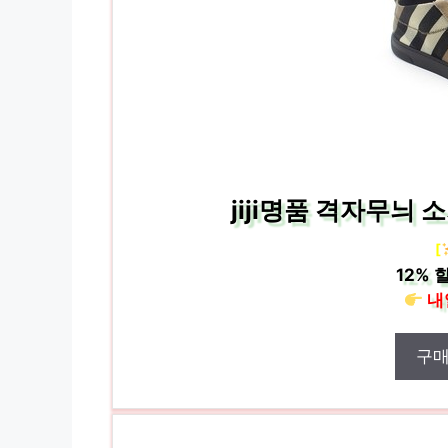
jiji명품 격자무늬
[
12%
할
내
구