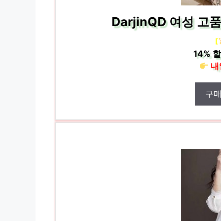
DarjinQD 여성 고
[
14%
할
내
구