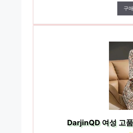
구
DarjinQD 여성 고