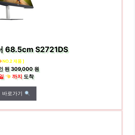
 68.5cm S2721DS
NO.2 제품 ]
인 된
309,000 원
일
까지
도착
매 바로가기