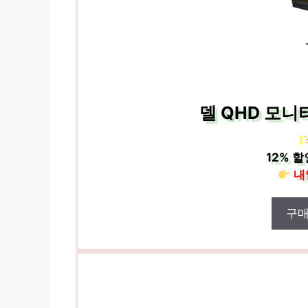
델 QHD 모니터
[
12%
할
내
구