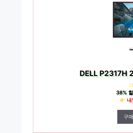
DELL P2317H
[
38%
할
내
구