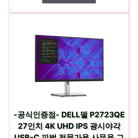
-공식인증점- DELL델 P2723QE
27인치 4K UHD IPS 광시야각
USB-C 피벗 전문가용 사무용 그