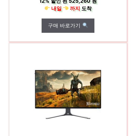
12%
할인 된
525,260 원
내일
까지
도착
구매 바로가기