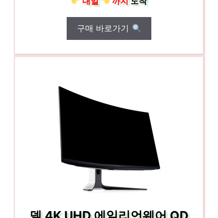
내일
까지
도착
구매 바로가기
델 4K UHD 에일리언웨어 QD