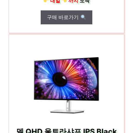
내일
까지
도착
구매 바로가기
델 QHD 울트라샤프 IPS Black