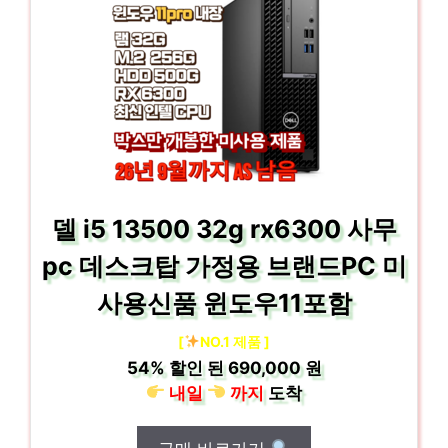
델 i5 13500 32g rx6300 사무
pc 데스크탑 가정용 브랜드PC 미
사용신품 윈도우11포함
[
NO.1 제품 ]
54%
할인 된
690,000 원
내일
까지
도착