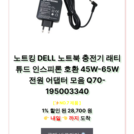
노트킹 DELL 노트북 충전기 래티
튜드 인스피론 호환 45W-65W
전원 어댑터 모음 Q70-
195003340
[
NO.7 제품 ]
1%
할인 된
28,700 원
내일
까지
도착