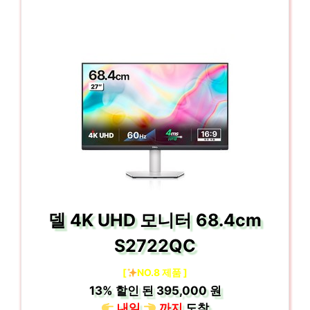
델 4K UHD 모니터 68.4cm
S2722QC
[
NO.8 제품 ]
13%
할인 된
395,000 원
내일
까지
도착