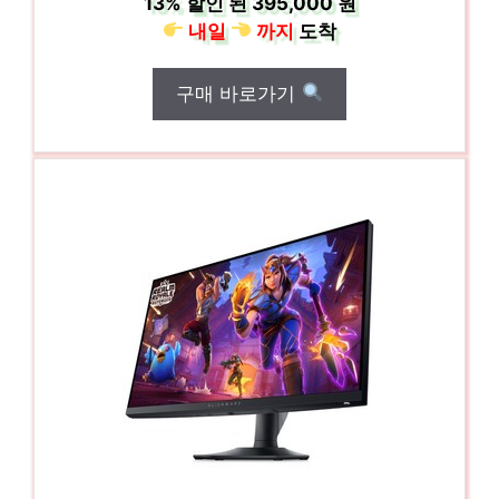
13%
할인 된
395,000 원
내일
까지
도착
구매 바로가기