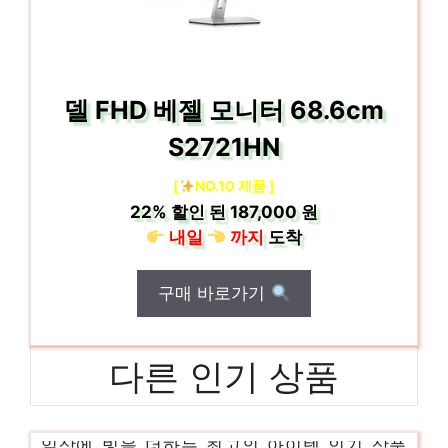
델 FHD 베젤 모니터 68.6cm
S2721HN
[
NO.10 제품 ]
22%
할인 된
187,000 원
내일
까지
도착
구매 바로가기
다른 인기 상품
서버견적
일상에 빛을 더하는 최고의 아이템 인기 상품