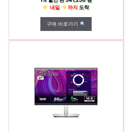
1%
할인 된
541,250 원
내일
까지
도착
구매 바로가기