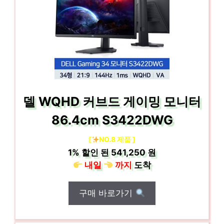
델 WQHD 커브드 게이밍 모니터
86.4cm S3422DWG
[
NO.8 제품 ]
1%
할인 된
541,250 원
내일
까지
도착
구매 바로가기