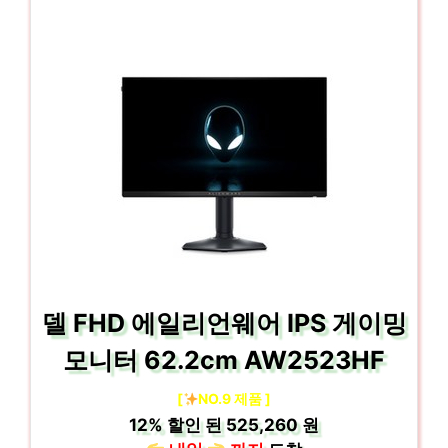
델 FHD 에일리언웨어 IPS 게이밍
모니터 62.2cm AW2523HF
[
NO.9 제품 ]
12%
할인 된
525,260 원