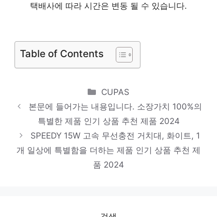
택배사에 따라 시간은 변동 될 수 있습니다.
일상에 빛을 더하는 최고의 아이템 인기 상품
추천 제품 2024
로지텍 무소음 무선 키보드 마우스 세트,
Table of Contents
MK295, 블랙, 일반형
당신만의 독특한 스타일링 인기 상품 추천 제
Categories
CUPAS
품 2024
본문에 들어가는 내용입니다. 소장가치 100%의
VANKYO Leisure 200 빔프로젝터 초소형
특별한 제품 인기 상품 추천 제품 2024
미니빔 1080P 지원 품질보증 1년
SPEEDY 15W 고속 무선충전 거치대, 화이트, 1
다가오는 여름, 시원하게! 인기 상품 추천 제
개 일상에 특별함을 더하는 제품 인기 상품 추천 제
품 2024
품 2024
삼성전자 그랑데 드럼 세탁기
WF19T6000KW 19kg 방문설치, 화이트
센스있는 선물, 지금 만나보세요! 인기 상품
검색