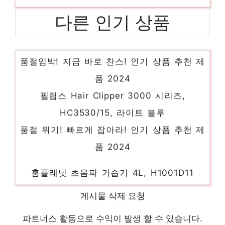
다른 인기 상품
에브리봇 물걸레 로봇청소기 쓰리스핀 EVO,
화이트, TS401W
품절임박! 지금 바로 찬스! 인기 상품 추천 제
품 2024
필립스 Hair Clipper 3000 시리즈,
HC3530/15, 라이트 블루
품절 위기! 빠르게 잡아라! 인기 상품 추천 제
품 2024
홈플래닛 초음파 가습기 4L, H1001D11
놓칠 수 없는 이번 특가! 인기 상품 추천 제품
게시물 삭제 요청
2024
기가바이트 SSD, GP-GSTFS31100TNTD,
파트너스 활동으로 수익이 발생 할 수 있습니다.
1TB