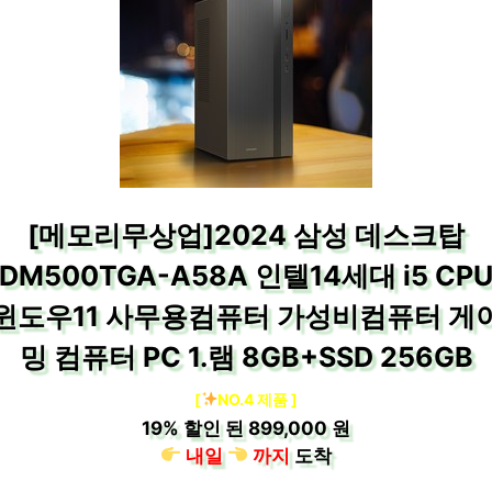
[메모리무상업]2024 삼성 데스크탑
DM500TGA-A58A 인텔14세대 i5 CP
윈도우11 사무용컴퓨터 가성비컴퓨터 게
밍 컴퓨터 PC 1.램 8GB+SSD 256GB
[
NO.4 제품 ]
19%
할인 된
899,000 원
내일
까지
도착