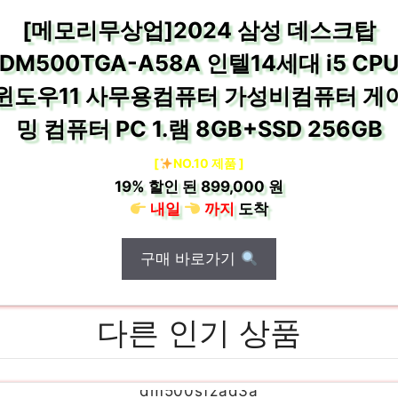
[메모리무상업]2024 삼성 데스크탑
DM500TGA-A58A 인텔14세대 i5 CP
윈도우11 사무용컴퓨터 가성비컴퓨터 게
밍 컴퓨터 PC 1.램 8GB+SSD 256GB
[
NO.10 제품 ]
19%
할인 된
899,000 원
내일
까지
도착
구매 바로가기
다른 인기 상품
dm500sfzad3a