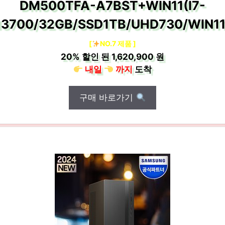
DM500TFA-A7BST+WIN11(I7-
13700/32GB/SSD1TB/UHD730/WIN11
[
NO.7 제품 ]
20%
할인 된
1,620,900 원
내일
까지
도착
구매 바로가기