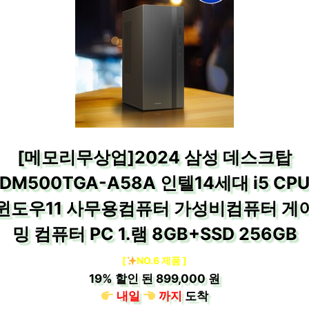
[메모리무상업]2024 삼성 데스크탑
DM500TGA-A58A 인텔14세대 i5 CP
윈도우11 사무용컴퓨터 가성비컴퓨터 게
밍 컴퓨터 PC 1.램 8GB+SSD 256GB
[
NO.6 제품 ]
19%
할인 된
899,000 원
내일
까지
도착