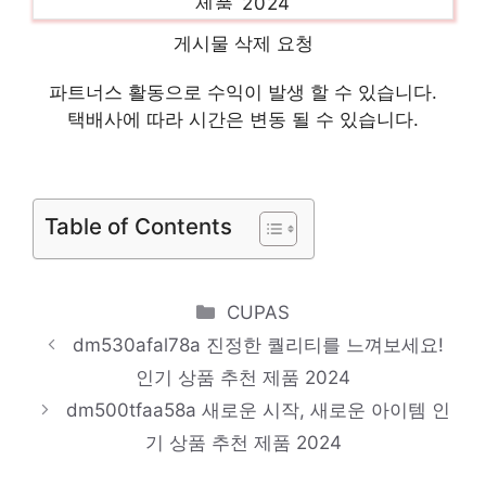
dm530afalc58w
게시물 삭제 요청
스타일을 완성하는 마지막 조각 인기 상품 추
천 제품 2024
파트너스 활동으로 수익이 발생 할 수 있습니다.
택배사에 따라 시간은 변동 될 수 있습니다.
dm500tfaa38a
당신만을 위한 특별한 세트 인기 상품 추천
제품 2024
Table of Contents
dm530afa
당신을 더 빛내줄 특별함 인기 상품 추천 제
Categories
CUPAS
품 2024
dm530afal78a 진정한 퀄리티를 느껴보세요!
b80kvaa3501
인기 상품 추천 제품 2024
핫 아이템, 주목해주세요! 인기 상품 추천 제
dm500tfaa58a 새로운 시작, 새로운 아이템 인
품 2024
기 상품 추천 제품 2024
에일리언웨어r16