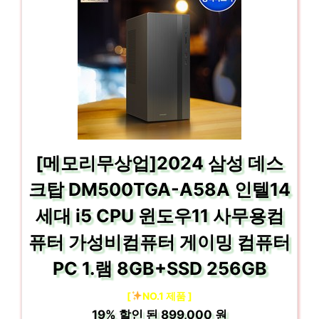
[메모리무상업]2024 삼성 데스
크탑 DM500TGA-A58A 인텔14
세대 i5 CPU 윈도우11 사무용컴
퓨터 가성비컴퓨터 게이밍 컴퓨터
PC 1.램 8GB+SSD 256GB
[
NO.1 제품 ]
19%
할인 된
899,000 원