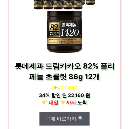
롯데제과 드림카카오 82% 폴리
페놀 초콜릿 86g 12개
[
NO.1 제품 ]
34%
할인 된
22,160 원
내일
까지
도착
구매 바로가기