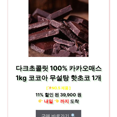
다크초콜릿 100% 카카오매스
1kg 코코아 무설탕 핫초코 1개
[
NO.5 제품 ]
11%
할인 된
39,900 원
내일
까지
도착
구매 바로가기