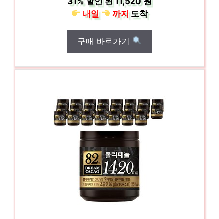
31%
할인 된
11,520 원
내일
까지
도착
구매 바로가기