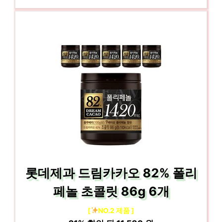
롯데제과 드림카카오 82% 폴리
페놀 초콜릿 86g 6개
[
NO.2 제품 ]