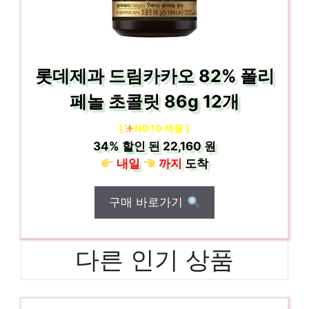
롯데제과 드림카카오 82% 폴리
페놀 초콜릿 86g 12개
[
NO.10 제품 ]
34%
할인 된
22,160 원
내일
까지
도착
구매 바로가기
다른 인기 상품
딥티크플레르드뽀오드퍼퓸 품절 위기! 빠르게