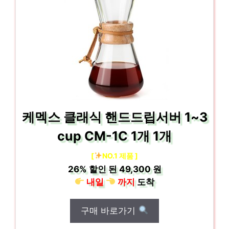
케멕스 클래식 핸드드립서버 1~3
cup CM-1C 1개 1개
[
NO.1 제품 ]
26%
할인 된
49,300 원
내일
까지
도착
구매 바로가기