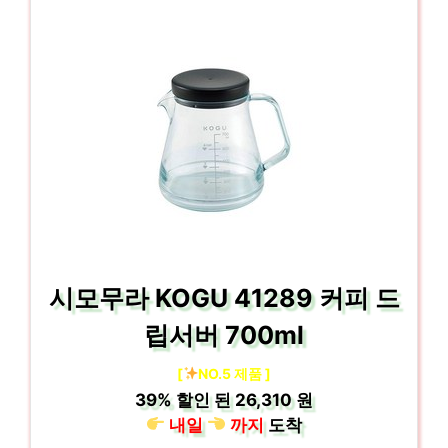
시모무라 KOGU 41289 커피 드
립서버 700ml
[
NO.5 제품 ]
39%
할인 된
26,310 원
내일
까지
도착