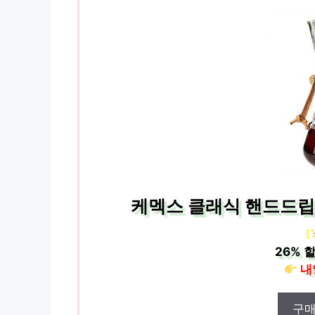
케멕스 클래식 핸드드립서버 
[
26%
할
내
구