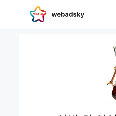
webadsky