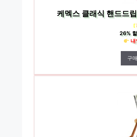
케멕스 클래식 핸드드립서버 
[
26%
할
내
구