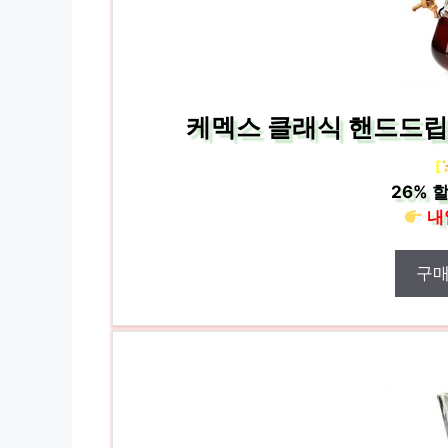
케멕스 클래식 핸드드립서버 
[
26%
할
내
구