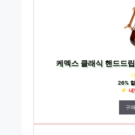
케멕스 클래식 핸드드립서버 
[
26%
할
내
구