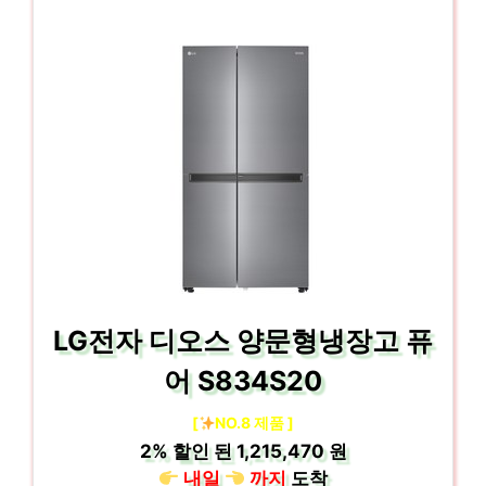
LG전자 디오스 양문형냉장고 퓨
어 S834S20
[
NO.8 제품 ]
2%
할인 된
1,215,470 원
내일
까지
도착