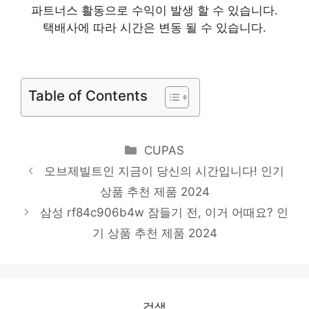
핫 아이템, 주목해주세요! 인기 상품 추천 제
파트너스 활동으로 수익이 발생 할 수 있습니다.
품 2024
택배사에 따라 시간은 변동 될 수 있습니다.
rf84c906b4w
다가오는 여름, 시원하게! 인기 상품 추천 제
Table of Contents
품 2024
소형세탁기6kg
기분 좋아지는, 당신만의 제품 인기 상품 추
Categories
CUPAS
천 제품 2024
오브제빌트인 지금이 당신의 시간입니다! 인기
lg냉장고2도어
상품 추천 제품 2024
삼성 rf84c906b4w 잠들기 전, 이거 어때요? 인
진정한 퀄리티를 느껴보세요! 인기 상품 추천
기 상품 추천 제품 2024
제품 2024
검색