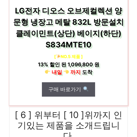
LG전자 디오스 오브제컬렉션 양
문형 냉장고 메탈 832L 방문설치
클레이민트(상단) 베이지(하단)
S834MTE10
[
NO.5 제품 ]
13%
할인 된
1,096,800 원
내일
까지
도착
구매 바로가기
[ 6 ] 위부터 [ 10 ]위까지 인
기있는 제품을 소개드립니
다.