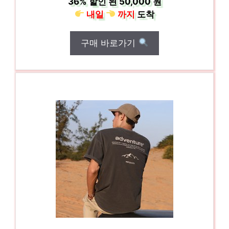
36%
할인 된
50,000 원
내일
까지
도착
구매 바로가기