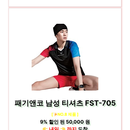
패기앤코 남성 티셔츠 FST-705
[
NO.8 제품 ]
9%
할인 된
50,000 원
내일
까지
도착