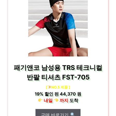
패기앤코 남성용 TRS 테크니컬
반팔 티셔츠 FST-705
[
NO.5 제품 ]
19%
할인 된
44,370 원
내일
까지
도착
구매 바로가기