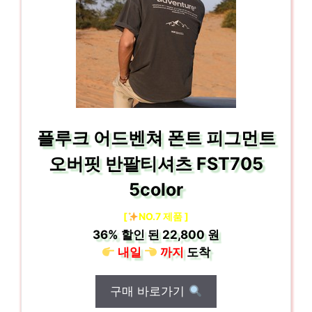
플루크 어드벤쳐 폰트 피그먼트
오버핏 반팔티셔츠 FST705
5color
[
NO.7 제품 ]
36%
할인 된
22,800 원
내일
까지
도착
구매 바로가기