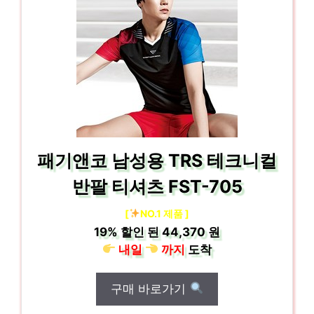
패기앤코 남성용 TRS 테크니컬
반팔 티셔츠 FST-705
[
NO.1 제품 ]
19%
할인 된
44,370 원
내일
까지
도착
구매 바로가기