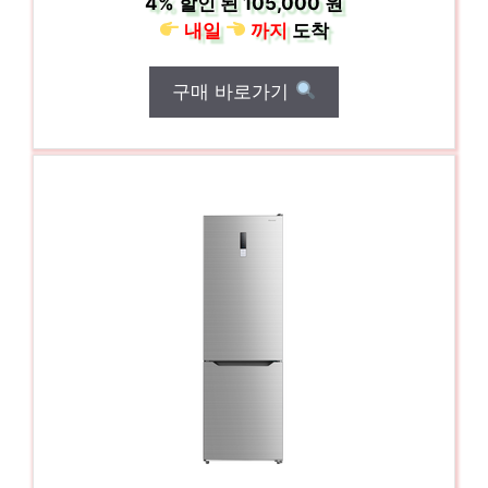
4%
할인 된
105,000 원
내일
까지
도착
구매 바로가기