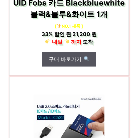
UID Fobs 카드 Blackbluewhite
블랙&블루&화이트 1개
[
NO.1 제품 ]
33%
할인 된
21,200 원
내일
까지
도착
구매 바로가기