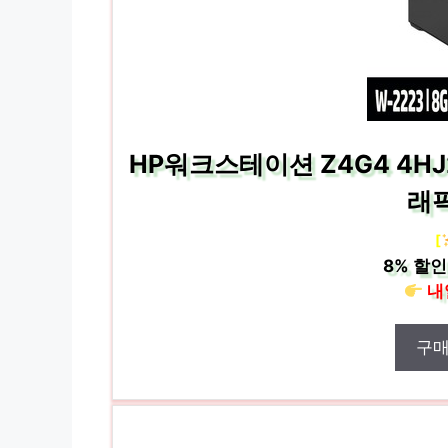
HP워크스테이션 Z4G4 4HJ20
래
[
8%
할인
내
구