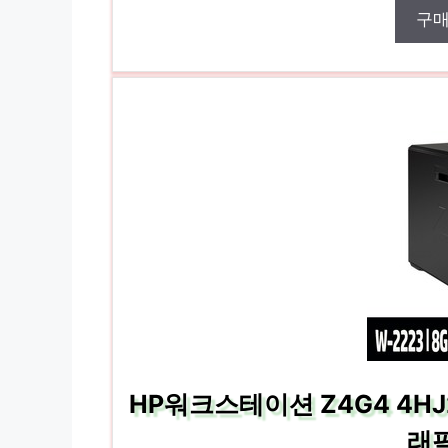
구
HP워크스테이션 Z4G4 4HJ20
래