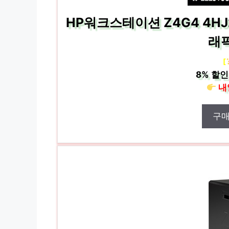
HP워크스테이션 Z4G4 4HJ20
래
[
8%
할인
내
구