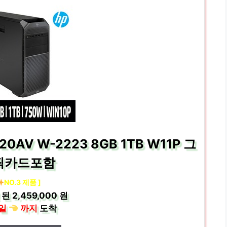
AV W-2223 8GB 1TB W11P 그
픽카드포함
NO.3 제품 ]
 된
2,459,000 원
일
까지
도착