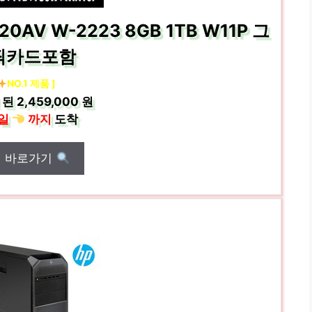
AV W-2223 8GB 1TB W11P 그
픽카드포함
NO.1 제품 ]
 된
2,459,000 원
일
까지
도착
매 바로가기