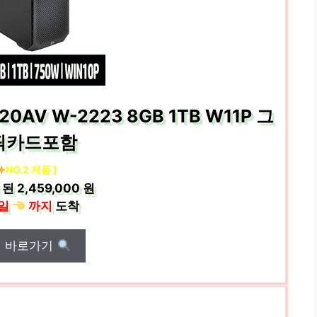
AV W-2223 8GB 1TB W11P 그
픽카드포함
NO.2 제품 ]
 된
2,459,000 원
일
까지
도착
매 바로가기