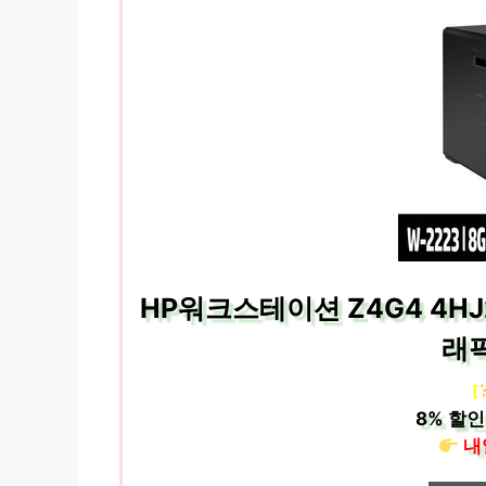
HP워크스테이션 Z4G4 4HJ20
래
[
8%
할인
내