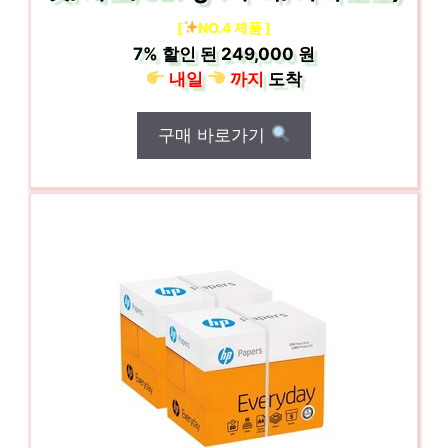
[
NO.4 제품 ]
7%
할인 된
249,000 원
내일
까지
도착
구매 바로가기