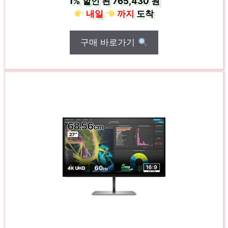
1%
할인 된
765,430 원
내일
까지
도착
구매 바로가기