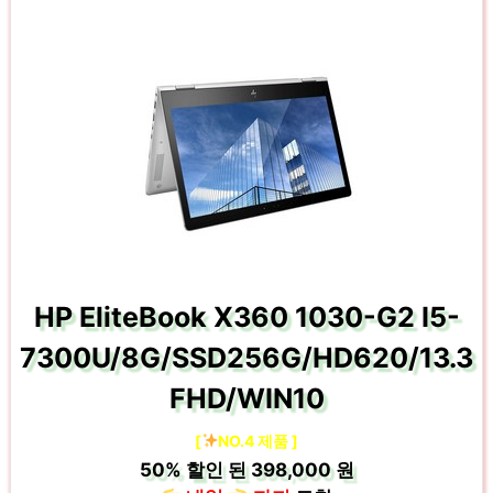
HP EliteBook X360 1030-G2 I5-
7300U/8G/SSD256G/HD620/13.3
FHD/WIN10
[
NO.4 제품 ]
50%
할인 된
398,000 원