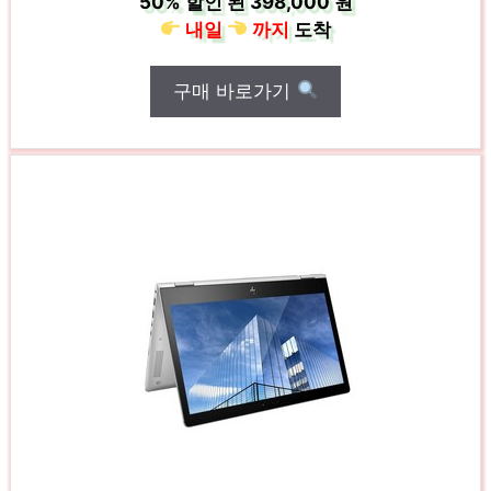
50%
할인 된
398,000 원
내일
까지
도착
구매 바로가기