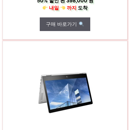
50%
할인 된
398,000 원
내일
까지
도착
구매 바로가기