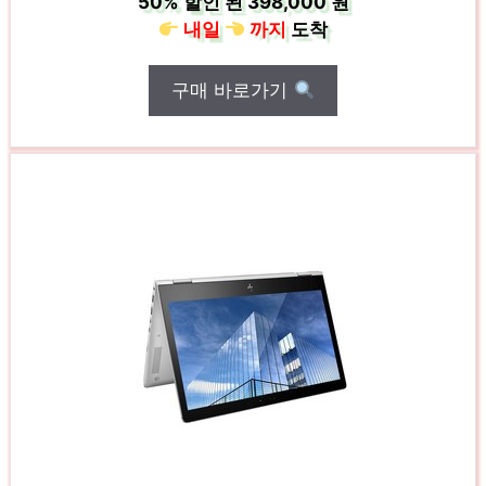
50%
할인 된
398,000 원
내일
까지
도착
구매 바로가기