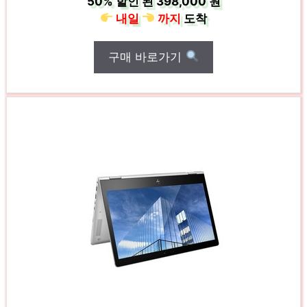
50%
할인 된
398,000 원
내일
까지
도착
구매 바로가기