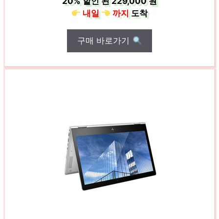
20%
할인 된
229,000 원
내일
까지
도착
구매 바로가기