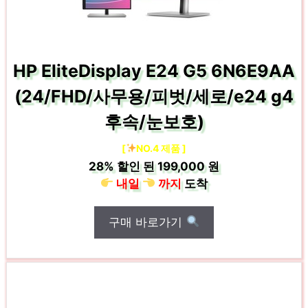
HP EliteDisplay E24 G5 6N6E9AA
(24/FHD/사무용/피벗/세로/e24 g4
후속/눈보호)
[
NO.4 제품 ]
28%
할인 된
199,000 원
내일
까지
도착
구매 바로가기