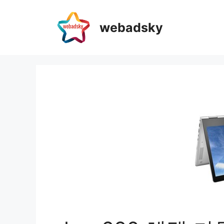
webadsky