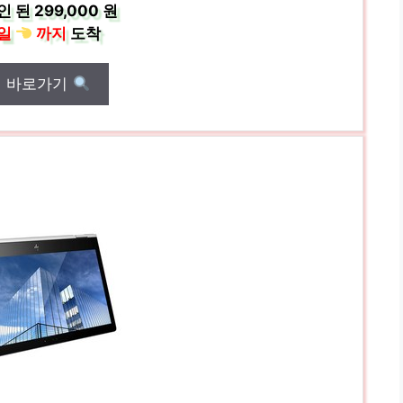
인 된
299,000 원
일
까지
도착
매 바로가기