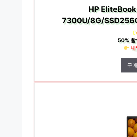
HP EliteBoo
7300U/8G/SSD256G
[
50%
할
내
구