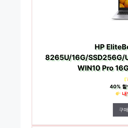
HP Elite
8265U/16G/SSD256G/U
WIN10 Pro 1
[
40%
할
내
구