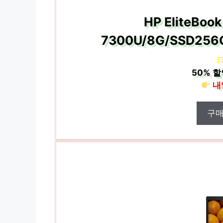
HP EliteBoo
7300U/8G/SSD256G
[
50%
할
내
구