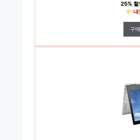
25%
할
내
구