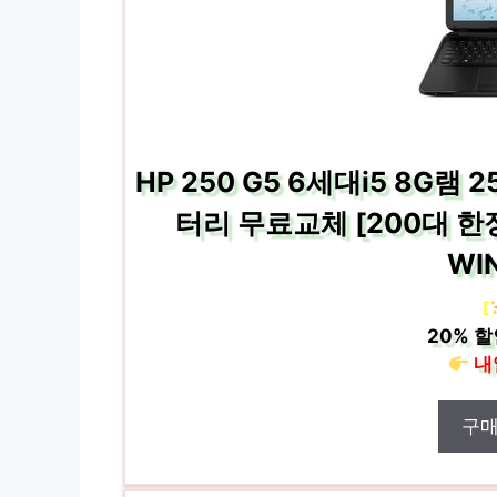
HP 250 G5 6세대i5 8G램 
터리 무료교체 [200대 한정
WI
[
20%
할
내
구