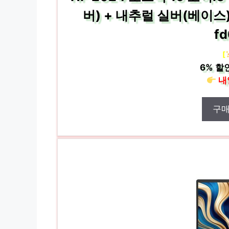
버) + 내추럴 실버(베이스) 5
f
[
6%
할인
내
구