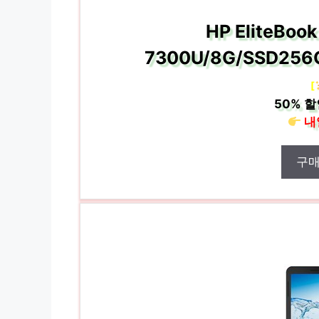
HP EliteBoo
7300U/8G/SSD256G
[
50%
할
내
구