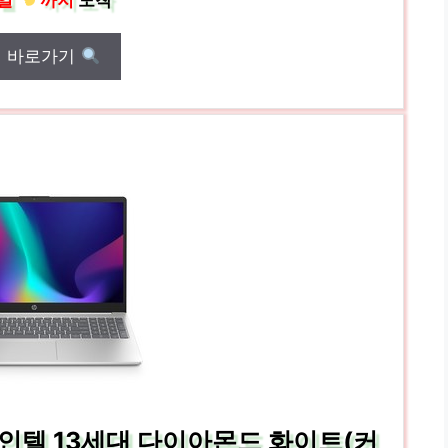
일
까지
도착
매 바로가기
i3 인텔 13세대 다이아몬드 화이트(커