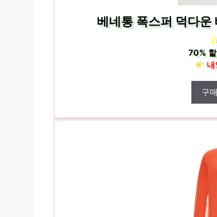
베네통 폭스퍼 덕다운 베
[
70%
할
내
구