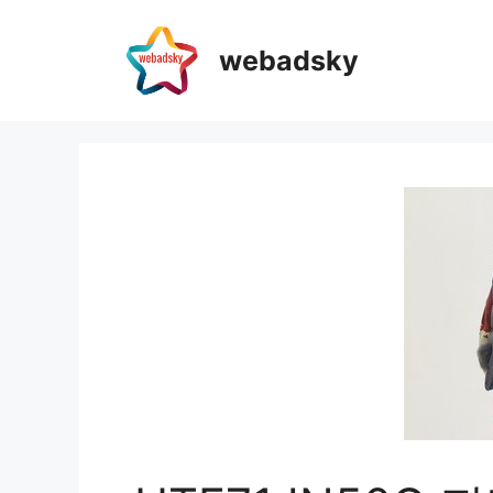
webadsky