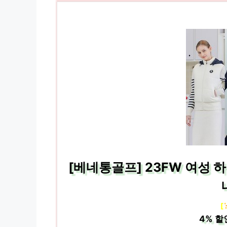
[베네통골프] 23FW 여성 
[
4%
할