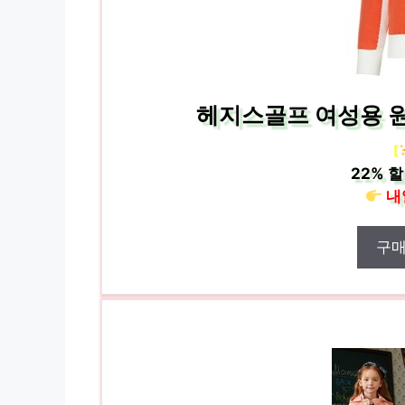
헤지스골프 여성용 
[
22%
할
내
구