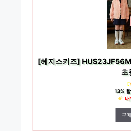
[헤지스키즈] HUS23JF56
초
[
13%
할
내
구