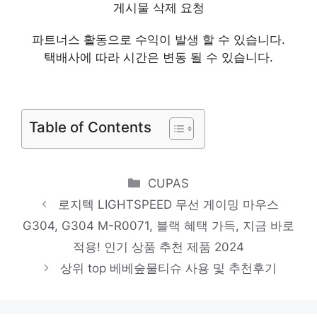
게시물 삭제 요청
THC1000, 스톤화이트
파트너스 활동으로 수익이 발생 할 수 있습니다.
제한된 시간, 무한한 가치 인기 상품 추천 제
택배사에 따라 시간은 변동 될 수 있습니다.
품 2024
누아트 에어프레임 투명 젤리 휴대폰 케이스
Table of Contents
새로운 시작, 새로운 아이템 인기 상품 추천
제품 2024
일렉트로룩스 퓨어 Q6 무선청소기 WQ61-
Categories
CUPAS
1EDB, 데님 블루
로지텍 LIGHTSPEED 무선 게이밍 마우스
핫 아이템, 주목해주세요! 인기 상품 추천 제
G304, G304 M-R0071, 블랙 혜택 가득, 지금 바로
품 2024
적용! 인기 상품 추천 제품 2024
디디오랩 무선 접이식 써큘레이터형 DEF-
상위 top 베베숲물티슈 사용 및 추천후기
M16SW 캠핑 선풍기, 100
당신만의 특별한 아이템! 인기 상품 추천 제