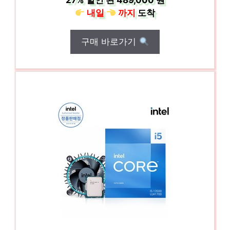
27%
할인 된
489,000 원
내일
까지
도착
구매 바로가기