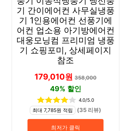
풍기 이동식냉풍기 냉선풍
기 간이에어컨 사무실냉풍
기 1인용에어컨 선풍기에
어컨 업소용 아기방에어컨
대웅모닝컴 프리미엄 냉풍
기 쇼핑포미, 상세페이지
참조
179,010원
358,000
49% 할인
4.0/5.0
(35 리뷰)
최대 7,785원 적립
최저가 클릭