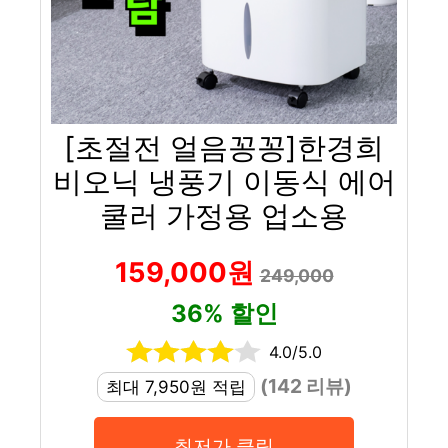
[초절전 얼음꽁꽁]한경희
비오닉 냉풍기 이동식 에어
쿨러 가정용 업소용
159,000원
249,000
36% 할인
4.0/5.0
(142 리뷰)
최대 7,950원 적립
최저가 클릭