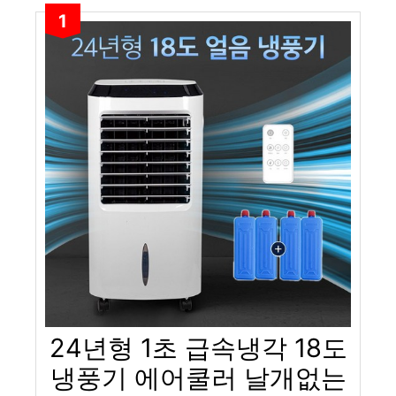
1
24년형 1초 급속냉각 18도
냉풍기 에어쿨러 날개없는